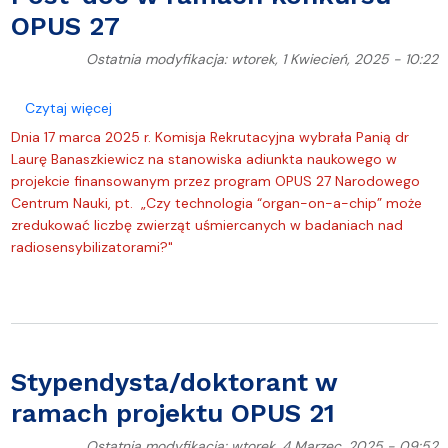
OPUS 27
Ostatnia modyfikacja: wtorek, 1 Kwiecień, 2025 - 10:22
o Post-doc w ramach konkursu OPUS 27
Czytaj więcej
Dnia 17 marca 2025 r. Komisja Rekrutacyjna wybrała Panią dr
Laurę Banaszkiewicz na stanowiska adiunkta naukowego w
projekcie finansowanym przez program OPUS 27 Narodowego
Centrum Nauki, pt. „Czy technologia “organ-on-a-chip” może
zredukować liczbę zwierząt uśmiercanych w badaniach nad
radiosensybilizatorami?"
Stypendysta/doktorant w
ramach projektu OPUS 21
Ostatnia modyfikacja: wtorek, 4 Marzec, 2025 - 09:52