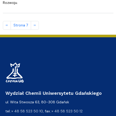
Rozwoju.
Stronicowanie
Poprzednia strona
Następna strona
‹‹
Strona 7
››
Wydział Chemii Uniwersytetu Gdańskiego
ul. Wita Stwosza 63, 80-308 Gdańsk
tel.:
+ 48 58 523 50 10
, fax.:
+ 48 58 523 50 12