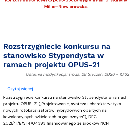
Konkurs na stanowisko post-docka wygrała Pani dr Adriana
Miller-Niewiarowska.
Rozstrzygniecie konkursu na
stanowisko Stypendysta w
ramach projektu OPUS-21
Ostatnia modyfikacja: środa, 28 Styczeń, 2026 - 10:32
o Rozstrzygniecie konkursu na stanowisko Stypen
Czytaj więcej
Rozstrzygniecie konkursu na stanowisko Stypendysta w ramach
projektu OPUS-21 („Projektowanie, synteza i charakterystyka
nowych fotokatalizatorów hybrydowych opartych na
kowalencyjnych szkieletach organicznych”), DEC-
2021/41/B/ST4/04393 finansowanego ze środków NCN.