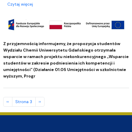
o Wsparcie studentów w zakresie podniesienia ich 
Czytaj więcej
Z przyjemnością informujemy, że propozycja studentów
Wydziału Chemii Uniwersytetu Gdańskiego otrzymała
wsparcie w ramach projektu niekonkurencyjnego „Wsparcie
studentów w zakresie podniesienia ich kompetencji i
umiejętności” (Działanie 01.05 Umiejętności w szkolnictwie
wyższym, Progr
Stronicowanie
Poprzednia strona
Następna strona
‹‹
Strona 3
››