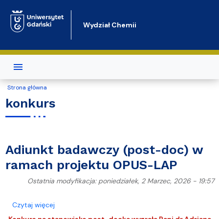
Przejdź do treści
Wydział Chemii
Strona główna
konkurs
Adiunkt badawczy (post-doc) w
ramach projektu OPUS-LAP
Ostatnia modyfikacja: poniedziałek, 2 Marzec, 2026 - 19:57
o Adiunkt badawczy (post-doc) w ramach projek
Czytaj więcej