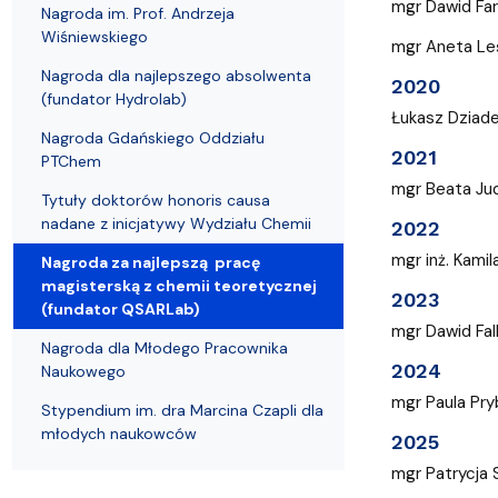
Nagrody i odznaczenia Wydziału
Adresy i telefony
Konferencje i seminaria
Katedra Chemii Fizycznej
Dokumenty 
Koło Naukow
mgr Dawid Far
Nagroda im. Prof. Andrzeja
Wiśniewskiego
mgr Aneta Le
Nagroda dla najlepszego absolwenta
2020
(fundator Hydrolab)
Łukasz Dziade
Nagroda Gdańskiego Oddziału
2021
PTChem
mgr Beata Jud
Tytuły doktorów honoris causa
nadane z inicjatywy Wydziału Chemii
2022
mgr inż. Kamil
Nagroda za najlepszą pracę
magisterską z chemii teoretycznej
2023
(fundator QSARLab)
mgr Dawid Fal
Nagroda dla Młodego Pracownika
2024
Naukowego
mgr Paula Pry
Stypendium im. dra Marcina Czapli dla
młodych naukowców
2025
mgr Patrycja