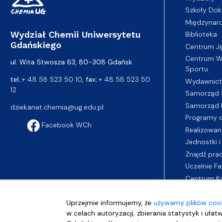
Szkoły Dok
Międzynar
Wydział Chemii Uniwersytetu
Biblioteka
Gdańskiego
Centrum J
Centrum Wy
ul. Wita Stwosza 63, 80-308 Gdańsk
Sportu
tel.:
+ 48 58 523 50 10
, fax.:
+ 48 58 523 50
Wydawnic
12
Samorząd 
Samorząd 
dziekanat.chemia@ug.edu.pl
Programy d
Facebook WCh
Realizowan
Jednostki i
Znajdź pra
Uczelnie Fa
Centrum K
Uprzejmie informujemy, że
używamy plików cook
w celach autoryzacji, zbierania statystyk i ułat