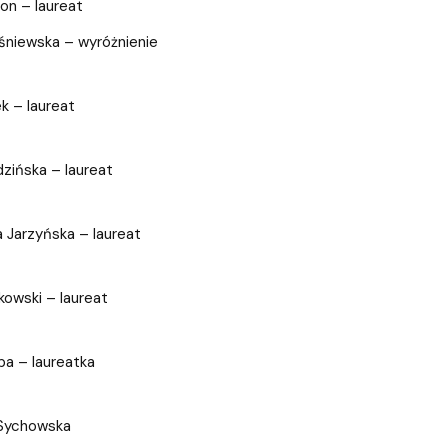
wewnętrzne
e Biznesu Chemicznego
on – laureat
śniewska – wyróżnienie
k – laureat
zińska – laureat
a Jarzyńska – laureat
kowski – laureat
ba – laureatka
 Sychowska