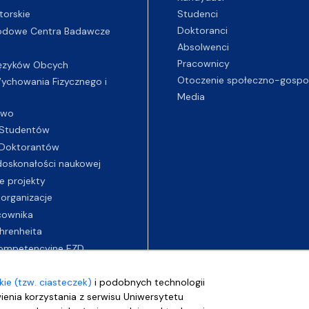
Studenci
torskie
Doktoranci
odowe Centra Badawcze
Absolwenci
Pracownicy
ęzyków Obcych
Otoczenie społeczno-gospo
chowania Fizycznego i
Media
two
Studentów
Doktorantów
oskonałości naukowej
e projekty
 organizacje
cownika
hrenheita
ompetencyjne EZD
ie (tzw. ciasteczek)
i podobnych technologii
wienia korzystania z serwisu Uniwersytetu