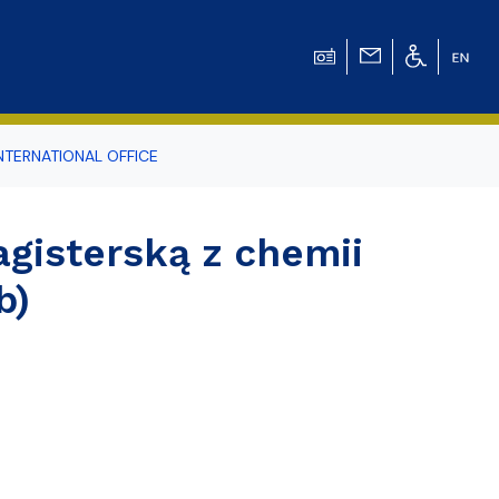
NTERNATIONAL OFFICE
odowiska
gisterską z chemii
b)
r Tomasz Pluciński