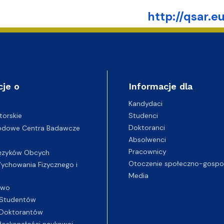
http://qsar.e
cje o
Informacje dla
Kandydaci
Studenci
torskie
Doktoranci
odowe Centra Badawcze
Absolwenci
Pracownicy
ęzyków Obcych
Otoczenie społeczno-gospo
chowania Fizycznego i
Media
two
Studentów
Doktorantów