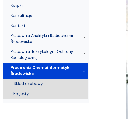
Nagrody i odznaczenia Wydziału
Adresy i telefony
Konferencje i seminaria
Katedra Chemii Fizycznej
Dokumenty 
Koło Naukow
Książki
Konsultacje
Kontakt
Pracownia Analityki i Radiochemii
Środowiska
Pracownia Toksykologii i Ochrony
Radiologicznej
Pracownia Chemoinformatyki
Środowiska
Skład osobowy
Projekty