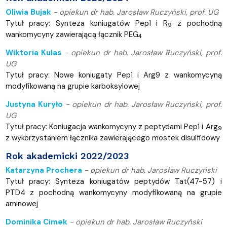
Oliwia Bujak
-
opiekun dr hab. Jarosław Ruczyński, prof. UG
Tytuł pracy: Synteza koniugatów Pep1 i R
z pochodną
9
wankomycyny zawierającą łącznik PEG
4
Wiktoria Kulas
-
opiekun dr hab. Jarosław Ruczyński, prof.
UG
Tytuł pracy: Nowe koniugaty Pep1 i Arg9 z wankomycyną
modyfikowaną na grupie karboksylowej
Justyna Kuryło
-
opiekun dr hab. Jarosław Ruczyński, prof.
UG
Tytuł pracy: Koniugacja wankomycyny z peptydami Pep1 i Arg
9
z wykorzystaniem łącznika zawierającego mostek disulfidowy
Rok akademicki 2022/2023
Katarzyna Prochera
-
opiekun dr hab. Jarosław Ruczyński
Tytuł pracy: Synteza koniugatów peptydów Tat(47-57) i
PTD4 z pochodną wankomycyny modyfikowaną na grupie
aminowej
Dominika Cimek
-
opiekun dr hab. Jarosław Ruczyński