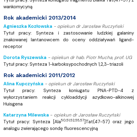
wankomycyną
Rok akademicki 2013/2014
Agnieszka Kozłowska
-
opiekun dr Jarosław Ruczyński
Tytuł pracy: Synteza i zastosowanie ludzkiej galaniny
znakowanej lantanowcem do oceny oddziaływań ligand-
receptor
Dorota Ryszewska
-
opiekun
dr hab. Piotr Mucha, prof. UG
Tytuł pracy: Synteza 1-karboksypochodnych 1,2,3-triazoli
Rok akademicki 2011/2012
Alina Kupczyńska
-
opiekun dr Jarosław Ruczyński
Tytuł pracy: Synteza koniugatu PNA-PTD-4 z
wykorzystaniem reakcji cykloaddycji azydkowo-alkinowej
Huisgena
Katarzyna Milewska
-
opiekun dr Jarosław Ruczyński
50,51,52,55,57
Tytuł pracy:
Synteza [Ala
]Tat(47-57) oraz jego
analogu zwierającego sondę fluorescencyjną