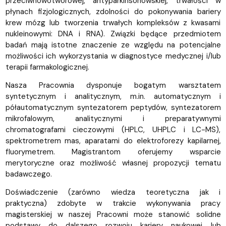
przeciwnowotworowej, antyparkinsonowskiej, trwałości w
płynach fizjologicznych, zdolności do pokonywania bariery
krew mózg lub tworzenia trwałych kompleksów z kwasami
nukleinowymi: DNA i RNA). Związki będące przedmiotem
badań mają istotne znaczenie ze względu na potencjalne
możliwości ich wykorzystania w diagnostyce medycznej i/lub
terapii farmakologicznej.
Nasza Pracownia dysponuje bogatym warsztatem
syntetycznym i analitycznym, m.in. automatycznym i
półautomatycznym syntezatorem peptydów, syntezatorem
mikrofalowym, analitycznymi i preparatywnymi
chromatografami cieczowymi (HPLC, UHPLC i LC-MS),
spektrometrem mas, aparatami do elektroforezy kapilarnej,
fluorymetrem. Magistrantom oferujemy wsparcie
merytoryczne oraz możliwość własnej propozycji tematu
badawczego.
Doświadczenie (zarówno wiedza teoretyczna jak i
praktyczna) zdobyte w trakcie wykonywania pracy
magisterskiej w naszej Pracowni może stanowić solidne
podstawy do dalszego rozwoju kariery naukowej lub