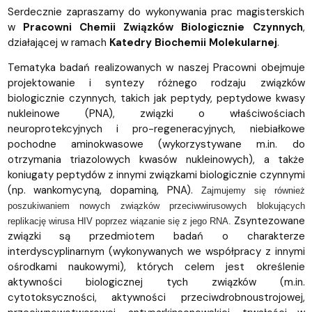
Serdecznie zapraszamy do wykonywania prac magisterskich
w
Pracowni Chemii Związków Biologicznie Czynnych
,
działającej w ramach
Katedry Biochemii Molekularnej
.
Tematyka badań realizowanych w naszej Pracowni obejmuje
projektowanie i syntezy różnego rodzaju związków
biologicznie czynnych, takich jak peptydy, peptydowe kwasy
nukleinowe (PNA), związki o właściwościach
neuroprotekcyjnych i pro-regeneracyjnych, niebiałkowe
pochodne aminokwasowe (wykorzystywane m.in. do
otrzymania triazolowych kwasów nukleinowych), a także
koniugaty peptydów z innymi związkami biologicznie czynnymi
(np. wankomycyną, dopaminą, PNA).
Zajmujemy się również
poszukiwaniem nowych związków przeciwwirusowych blokujących
Zsyntezowane
replikację wirusa HIV poprzez wiązanie się z jego RNA.
związki są przedmiotem badań o charakterze
interdyscyplinarnym (wykonywanych we współpracy z innymi
ośrodkami naukowymi), których celem jest określenie
aktywności biologicznej tych związków (m.in.
cytotoksyczności, aktywności przeciwdrobnoustrojowej,