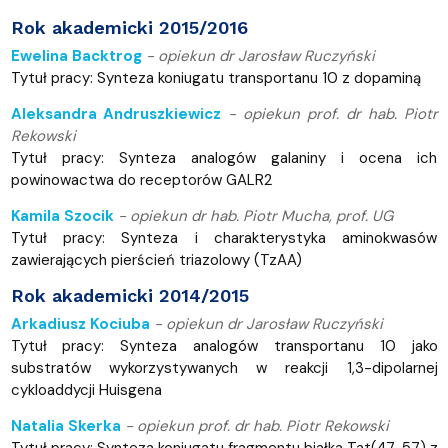
Rok akademicki 2015/2016
Ewelina Backtrog
-
opiekun dr Jarosław Ruczyński
Tytuł pracy: Synteza koniugatu transportanu 10 z dopaminą
Aleksandra Andruszkiewicz
-
opiekun
prof. dr hab. Piotr
Rekowski
Tytuł pracy: Synteza analogów galaniny i ocena ich
powinowactwa do receptorów GALR2
Kamila Szocik
-
opiekun dr hab. Piotr Mucha, prof. UG
Tytuł pracy: Synteza i charakterystyka aminokwasów
zawierających pierścień triazolowy (TzAA)
Rok akademicki 2014/2015
Arkadiusz Kociuba
-
opiekun dr Jarosław Ruczyński
Tytuł pracy: Synteza analogów transportanu 10 jako
substratów wykorzystywanych w reakcji 1,3-dipolarnej
cykloaddycji Huisgena
Natalia Skerka
-
opiekun
prof. dr hab. Piotr Rekowski
Tytuł pracy: Synteza koniugatu fragmentu białka Tat(47-57) z