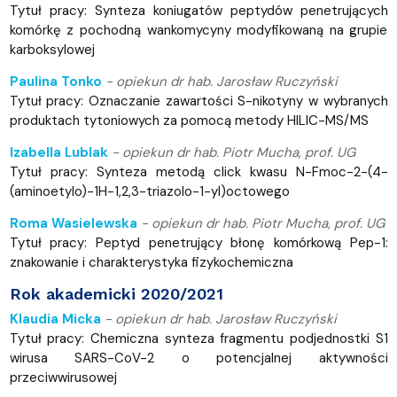
Tytuł pracy: Synteza koniugatów peptydów penetrujących
komórkę z pochodną wankomycyny modyfikowaną na grupie
karboksylowej
Paulina Tonko
-
opiekun dr hab. Jarosław Ruczyński
Tytuł pracy: Oznaczanie zawartości S-nikotyny w wybranych
produktach tytoniowych za pomocą metody HILIC-MS/MS
Izabella Lublak
-
opiekun dr hab. Piotr Mucha, prof. UG
Tytuł pracy: Synteza metodą click kwasu N-Fmoc-2-(4-
(aminoetylo)-1H-1,2,3-triazolo-1-yl)octowego
Roma Wasielewska
-
opiekun dr hab. Piotr Mucha, prof. UG
Tytuł pracy: Peptyd penetrujący błonę komórkową Pep-1:
znakowanie i charakterystyka fizykochemiczna
Rok akademicki 2020/2021
Klaudia Micka
-
opiekun dr hab. Jarosław Ruczyński
Tytuł pracy: Chemiczna synteza fragmentu podjednostki S1
wirusa SARS-CoV-2 o potencjalnej aktywności
przeciwwirusowej