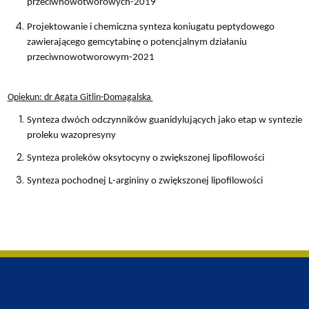
przeciwnowotworowych-2019
Projektowanie i chemiczna synteza koniugatu peptydowego
zawierającego gemcytabinę o potencjalnym działaniu
przeciwnowotworowym-2021
Opiekun: dr Agata Gitlin-Domagalska
Synteza dwóch odczynników guanidylujących jako etap w syntezie
proleku wazopresyny
Synteza proleków oksytocyny o zwiększonej lipofilowości
Synteza pochodnej L-argininy o zwiększonej lipofilowości