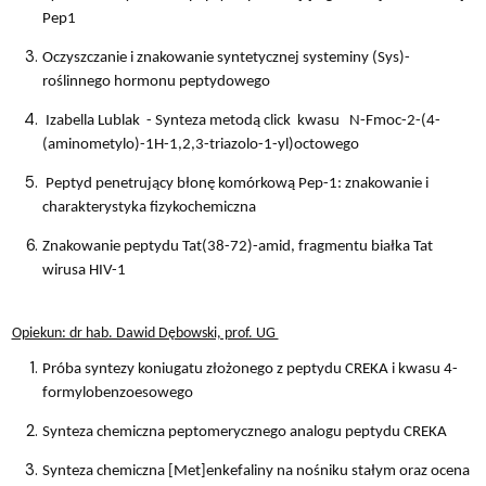
Pep1
Oczyszczanie i znakowanie syntetycznej systeminy (Sys)-
roślinnego hormonu peptydowego
Izabella Lublak - Synteza metodą click kwasu N-Fmoc-2-(4-
(aminometylo)-1H-1,2,3-triazolo-1-yl)octowego
Peptyd penetrujący błonę komórkową Pep-1: znakowanie i
charakterystyka fizykochemiczna
Znakowanie peptydu Tat(38-72)-amid, fragmentu białka Tat
wirusa HIV-1
Opiekun: dr hab. Dawid Dębowski, prof. UG
Próba syntezy koniugatu złożonego z peptydu CREKA i kwasu 4-
formylobenzoesowego
Synteza chemiczna peptomerycznego analogu peptydu CREKA
Synteza chemiczna [Met]enkefaliny na nośniku stałym oraz ocena