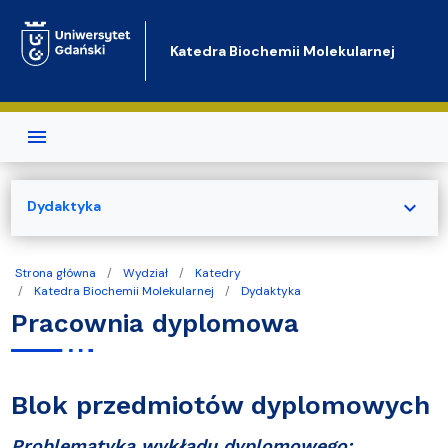
Przejdź do treści
Katedra Biochemii Molekularnej
expand_more
Dydaktyka
Strona główna
Wydział
Katedry
Katedra Biochemii Molekularnej
Dydaktyka
Pracownia dyplomowa
Blok przedmiotów dyplomowych
Problematyka wykładu dyplomowego: