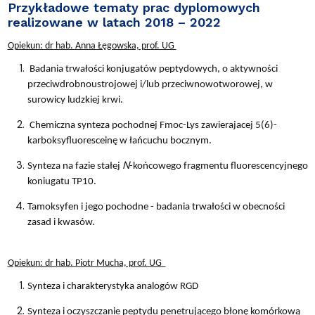
Przykładowe tematy prac dyplomowych
realizowane w latach 2018 – 2022
Opiekun: dr hab. Anna Łęgowska, prof. UG
Badania trwałości konjugatów peptydowych, o aktywności
przeciwdrobnoustrojowej i/lub przeciwnowotworowej, w
surowicy ludzkiej krwi.
Chemiczna synteza pochodnej Fmoc-Lys zawierajacej 5(6)-
karboksyfluoresceinę w łańcuchu bocznym.
N
Synteza na fazie stałej
-końcowego fragmentu fluorescencyjnego
koniugatu TP10.
Tamoksyfen i jego pochodne - badania trwałości w obecności
zasad i kwasów.
Opiekun: dr hab. Piotr Mucha, prof. UG
Synteza i charakterystyka analogów RGD
Synteza i oczyszczanie peptydu penetrującego błonę komórkową