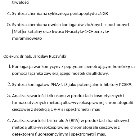
trwałości
Synteza chemiczna cyklicznego pentapeptydu cNGR
Synteza chemiczna dwóch koniugatów złożonych z pochodnych
[Met]enkefaliny oraz kwasu N-acetylo-1-O-benzylo-
muraminowego
Opiekun: dr hab. Jarosław Ruczyński
Koniugacja wankomycyny z peptydami penetrującymi komórkę za
pomocą łącznika zawierającego mostek disulfidowy.
Synteza koniugatów PNA-NLS jako potencjalne inhibitory PCSK9.
Analiza zawartości triklosanu w produktach kosmetycznych i
farmaceutycznych metodą ultra-wysokosprawnej chromatografii
cieczowej z detekcją UV-Vis i spektrometrii mas
Analiza zawartości bisfenolu A (BPA) w produktach handlowych
metodą ultra-wysokosprawnej chromatografii cieczowej z
detektorem fluorescencyjnym i spektrometrii mas.