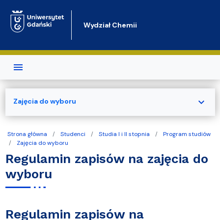
Przejdź do treści
Wydział Chemii
expand_more
Zajęcia do wyboru
Strona główna
Studenci
Studia I i II stopnia
Program studiów
Zajęcia do wyboru
Regulamin zapisów na zajęcia do
wyboru
Regulamin zapisów na