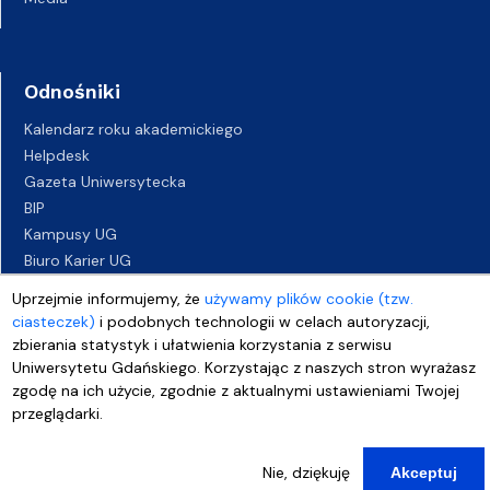
Odnośniki
Kalendarz roku akademickiego
Helpdesk
Gazeta Uniwersytecka
BIP
Kampusy UG
Biuro Karier UG
Oferty pracy
Uprzejmie informujemy, że
używamy plików cookie (tzw.
Deklaracja dostępności
ciasteczek)
i podobnych technologii w celach autoryzacji,
zbierania statystyk i ułatwienia korzystania z serwisu
Uniwersytetu Gdańskiego. Korzystając z naszych stron wyrażasz
zgodę na ich użycie, zgodnie z aktualnymi ustawieniami Twojej
przeglądarki.
Nie, dziękuję
Akceptuj