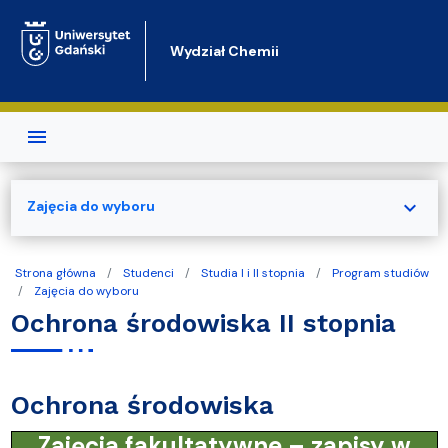
Przejdź do treści
Wydział Chemii
expand_more
Zajęcia do wyboru
Strona główna
Studenci
Studia I i II stopnia
Program studiów
Zajęcia do wyboru
Ochrona środowiska II stopnia
Ochrona środowiska
Zajęcia fakultatywne – zapisy w