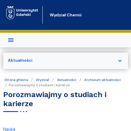
Przejdź do treści
Wydział Chemii
expand_more
Aktualności
Strona główna
Wydział
Aktualności
Archiwum aktualności
Porozmawiajmy o studiach i karierze
Porozmawiajmy o studiach i
karierze
Nauka