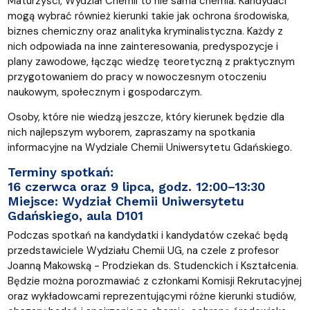
Maturzyści, Wydział Chemii to nie sama chemia. Kandydaci
mogą wybrać również kierunki takie jak ochrona środowiska,
biznes chemiczny oraz analityka kryminalistyczna. Każdy z
nich odpowiada na inne zainteresowania, predyspozycje i
plany zawodowe, łącząc wiedzę teoretyczną z praktycznym
przygotowaniem do pracy w nowoczesnym otoczeniu
naukowym, społecznym i gospodarczym.
Osoby, które nie wiedzą jeszcze, który kierunek będzie dla
nich najlepszym wyborem, zapraszamy na spotkania
informacyjne na Wydziale Chemii Uniwersytetu Gdańskiego.
Terminy spotkań:
16 czerwca oraz 9 lipca, godz. 12:00–13:30
Miejsce:
Wydział Chemii Uniwersytetu
Gdańskiego, aula D101
Podczas spotkań na kandydatki i kandydatów czekać będą
przedstawiciele Wydziału Chemii UG, na czele z profesor
Joanną Makowską - Prodziekan ds. Studenckich i Kształcenia.
Będzie można porozmawiać z członkami Komisji Rekrutacyjnej
oraz wykładowcami reprezentującymi różne kierunki studiów,