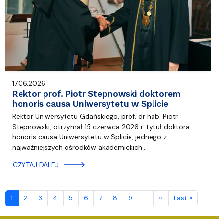
17.06.2026
Rektor prof. Piotr Stepnowski doktorem
honoris causa Uniwersytetu w Splicie
Rektor Uniwersytetu Gdańskiego, prof. dr hab. Piotr
Stepnowski, otrzymał 15 czerwca 2026 r. tytuł doktora
honoris causa Uniwersytetu w Splicie, jednego z
najważniejszych ośrodków akademickich…
CZYTAJ DALEJ
Stronicowanie
Następna strona
Ostatnia
1
2
3
4
5
6
7
8
9
…
››
Last »