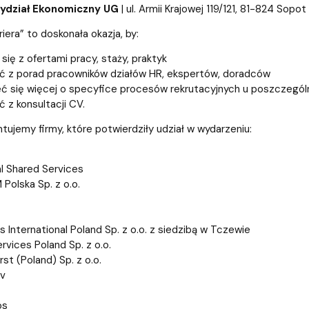
wewnętrzne
e Biznesu Chemicznego
ydział Ekonomiczny UG
| ul. Armii Krajowej 119/121, 81-824 Sopot
riera” to doskonała okazja, by:
się z ofertami pracy, staży, praktyk
ć z porad pracowników działów HR, ekspertów, doradców
ć się więcej o specyfice procesów rekrutacyjnych u poszczeg
 z konsultacji CV.
ntujemy firmy, które potwierdziły udział w wydarzeniu:
al Shared Services
olska Sp. z o.o.
s International Poland Sp. z o.o. z siedzibą w Tczewie
rvices Poland Sp. z o.o.
rst (Poland) Sp. z o.o.
v
os