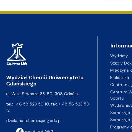
Informa
Wydziały
Szkoły Dok
Międzynar
Wydział Chemii Uniwersytetu
Biblioteka
Gdańskiego
Centrum J
Centrum Wy
ul. Wita Stwosza 63, 80-308 Gdańsk
Sportu
tel.:
+ 48 58 523 50 10
, fax.:
+ 48 58 523 50
Wydawnic
12
Samorząd 
Samorząd 
dziekanat.chemia@ug.edu.pl
Programy d
Facebook WCh