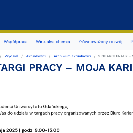
Przejdź do treści
Współpraca
Wirtualna chemia
Zrównoważony rozwój
I
Wydział
Aktualności
Archiwum aktualności
MINITARGI PRACY –
y
a studentów
ja budynku
ia naukowe
mii i Radiochemii Środowiska
Dokumenty związane z BHP
Koło Naukowe Ochrony Śr
TARGI PRACY – MOJA KAR
nsu/zatrudnienia
r sieci i www
naukowe
ii Ogólnej i Nieorganicznej
Promowane/Slajdery
Naukowe Koło Chemików
ierskie
ktorskie zewnętrzne
mii Organicznej
Doświadczenia Chemiczne d
zd
rzenia i Obsługi Technicznej
mii Teoretycznej
Wirtualny spacer
tudenci Uniwersytetu Gdańskiego,
ularze
hnologii Środowiska
s do udziału w targach pracy organizowanych przez Biuro Karier
dostępności
arów Fizyko-Chemicznych
daktyki i Popularyzacji Nauki
aja 2025 | godz. 9.00-15.00