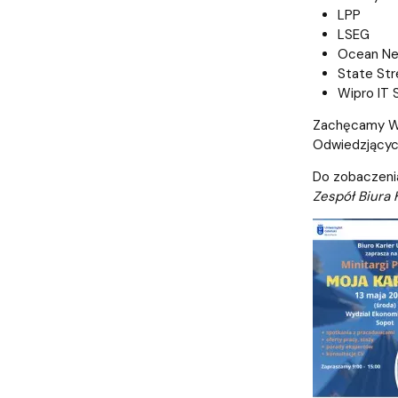
LPP
LSEG
Ocean Net
State Str
Wipro IT S
Zachęcamy Was
Odwiedzjących
Do zobaczeni
Zespół Biura 