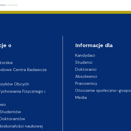
cje o
Informacje dla
Kandydaci
Studenci
torskie
Doktoranci
odowe Centra Badawcze
Absolwenci
Pracownicy
ęzyków Obcych
Otoczenie społeczno-gospo
chowania Fizycznego i
Media
two
Studentów
Doktorantów
oskonałości naukowej