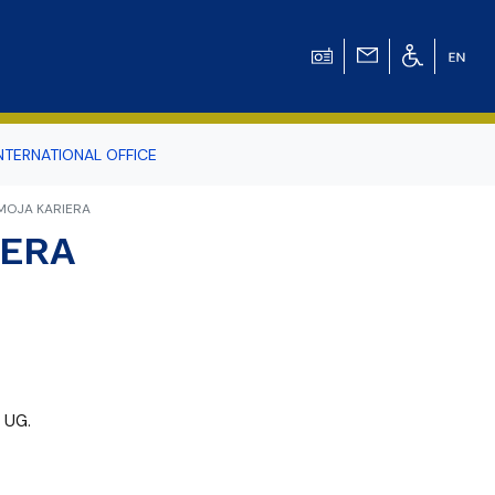
NTERNATIONAL OFFICE
 MOJA KARIERA
odowiska
IERA
r Tomasz Pluciński
 UG.