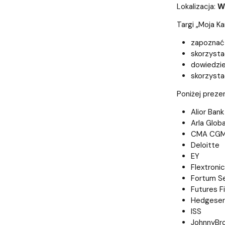
Nagrody i odznaczenia Wydziału
Adresy i telefony
Konferencje i seminaria
Katedra Chemii Fizycznej
Dokumenty 
Koło Naukow
Lokalizacja:
W
Targi „Moja Ka
zapoznać 
skorzysta
dowiedzie
skorzystać
Poniżej preze
Alior Bank
Arla Glob
CMA CGM P
Deloitte
EY
Flextronic
Fortum Se
Futures Fi
Hedgeser
ISS
JohnnyBr