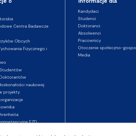
cje o
Informacje dla
Kandydaci
Studenci
torskie
Doktoranci
odowe Centra Badawcze
Absolwenci
Pracownicy
ęzyków Obcych
Otoczenie społeczno-gospo
chowania Fizycznego i
Media
two
Studentów
Doktorantów
oskonałości naukowej
e projekty
 organizacje
cownika
hrenheita
ompetencyjne EZD