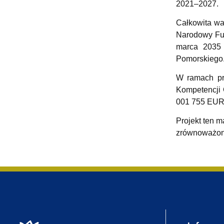
Nagrody i odznaczenia Wydziału
Adresy i telefony
Konferencje i seminaria
Katedra Chemii Fizycznej
Dokumenty 
Koło Naukow
2021–2027.
Całkowita wa
Narodowy Fun
marca 2035 
Pomorskiego
W ramach pro
Kompetencji 
001 755 EUR, 
Projekt ten 
zrównoważoneg