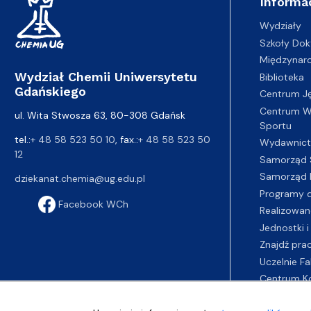
Informa
Wydziały
Szkoły Dok
Międzynar
Wydział Chemii Uniwersytetu
Biblioteka
Gdańskiego
Centrum J
Centrum Wy
ul. Wita Stwosza 63, 80-308 Gdańsk
Sportu
tel.:
+ 48 58 523 50 10
, fax.:
+ 48 58 523 50
Wydawnic
12
Samorząd 
Samorząd 
dziekanat.chemia@ug.edu.pl
Programy d
Facebook WCh
Realizowan
Jednostki i
Znajdź pra
Uczelnie Fa
Centrum K