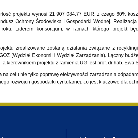
wewnętrzne
e Biznesu Chemicznego
rtość projektu wynosi 21 907 084,77 EUR, z czego 60% kosz
dusz Ochrony Środowiska i Gospodarki Wodnej. Realizacja pr
roku. Liderem konsorcjum, w ramach którego projekt będ
.
jektu zrealizowane zostaną działania związane z recyklin
GOZ (Wydział Ekonomii i Wydział Zarządzania). Łączny budż
a kierownikiem projektu z ramienia UG jest prof. dr hab. Ewa 
ma na celu nie tylko poprawę efektywności zarządzania odpad
o rozwoju i gospodarki cyrkularnej, co jest kluczowe dla ochr