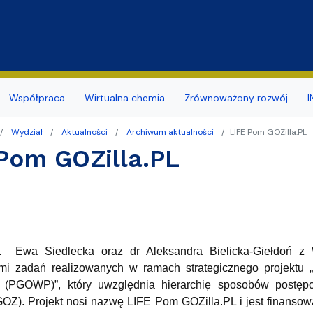
Przejdź do treści
Współpraca
Wirtualna chemia
Zrównoważony rozwój
I
Wydział
Aktualności
Archiwum aktualności
LIFE Pom GOZilla.PL
y
a studentów
ja budynku
ia naukowe
mii i Radiochemii Środowiska
Dokumenty związane z BHP
Koło Naukowe Ochrony Śr
Pom GOZilla.PL
nsu/zatrudnienia
r sieci i www
naukowe
ii Ogólnej i Nieorganicznej
Promowane/Slajdery
Naukowe Koło Chemików
ierskie
ktorskie zewnętrzne
mii Organicznej
Doświadczenia Chemiczne d
zd
rzenia i Obsługi Technicznej
mii Teoretycznej
Wirtualny spacer
b. Ewa Siedlecka oraz dr Aleksandra Bielicka-Giełdoń z
ularze
hnologii Środowiska
ami zadań realizowanych w ramach strategicznego projekt
 (PGOWP)”, który uwzględnia hierarchię sposobów postę
dostępności
arów Fizyko-Chemicznych
daktyki i Popularyzacji Nauki
(GOZ). Projekt nosi nazwę LIFE Pom GOZilla.PL i jest finans