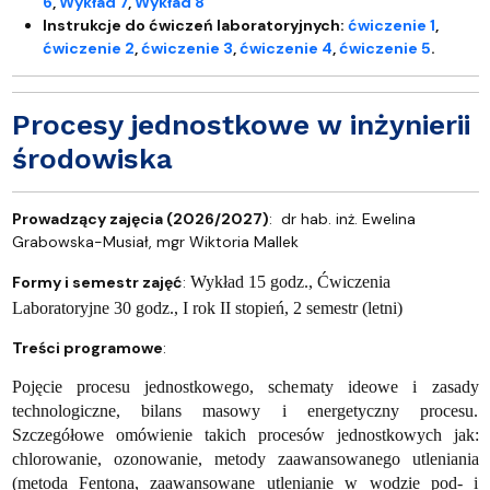
6
,
Wykład 7
,
Wykład 8
Instrukcje do ćwiczeń laboratoryjnych:
ćwiczenie 1
,
ćwiczenie 2
,
ćwiczenie 3
,
ćwiczenie 4
,
ćwiczenie 5
.
Procesy jednostkowe w inżynierii
środowiska
Prowadzący zajęcia (2026/2027)
: dr hab. inż. Ewelina
Grabowska-Musiał, mgr Wiktoria Mallek
Formy i semestr zajęć
:
Wykład 15 godz., Ćwiczenia
Laboratoryjne 30 godz., I rok II stopień, 2 semestr (letni)
Treści programowe
:
Pojęcie procesu jednostkowego, schematy ideowe i zasady
technologiczne, bilans masowy i energetyczny procesu.
Szczegółowe omówienie takich procesów jednostkowych jak:
chlorowanie, ozonowanie, metody zaawansowanego utleniania
(metoda Fentona, zaawansowane utlenianie w wodzie pod- i