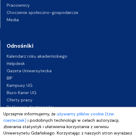
Pracownicy
Otoczenie społeczno-gospodarcze
Media
Odnośniki
Kalendarz roku akademickiego
Helpdesk
Gazeta Uniwersytecka
BIP
Kampusy UG
Biuro Karier UG
Oferty pracy
Deklaracja dostępności
Uprzejmie informujemy, że
używamy plików cookie (tzw.
ciasteczek)
i podobnych technologii w celach autoryzacji,
zbierania statystyk i ułatwienia korzystania z serwisu
Uniwersytetu Gdańskiego. Korzystając z naszych stron wyrażasz