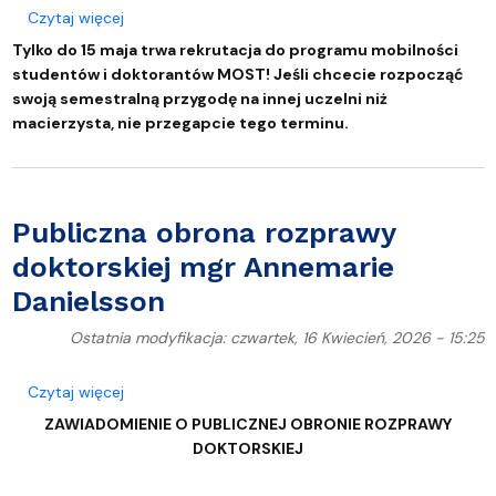
o Program MOST
Czytaj więcej
Tylko do 15 maja trwa rekrutacja do programu mobilności
studentów i doktorantów MOST! Jeśli chcecie rozpocząć
swoją semestralną przygodę na innej uczelni niż
macierzysta, nie przegapcie tego terminu.
Publiczna obrona rozprawy
doktorskiej mgr Annemarie
Danielsson
Ostatnia modyfikacja: czwartek, 16 Kwiecień, 2026 - 15:25
o Publiczna obrona rozprawy doktorskiej mgr Anne
Czytaj więcej
ZAWIADOMIENIE
O PUBLICZNEJ OBRONIE ROZPRAWY
DOKTORSKIEJ