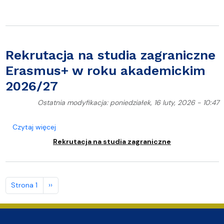
Rekrutacja na studia zagraniczne
Erasmus+ w roku akademickim
2026/27
Ostatnia modyfikacja: poniedziałek, 16 luty, 2026 - 10:47
o Rekrutacja na studia zagraniczne Erasmus+ w r
Czytaj więcej
Rekrutacja na studia zagraniczne
Stronicowanie
Następna strona
Strona 1
››