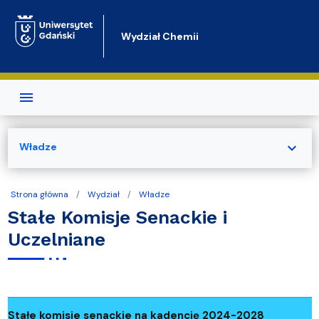
Przejdź do treści
Wydział Chemii
expand_more
Władze
Strona główna
Wydział
Władze
Stałe Komisje Senackie i
Uczelniane
Stałe komisje senackie na kadencję 2024-2028