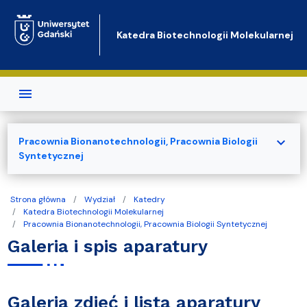
Przejdź do treści
Katedra Biotechnologii Molekularnej
expand_more
Pracownia Bionanotechnologii, Pracownia Biologii
Syntetycznej
Strona główna
Wydział
Katedry
Katedra Biotechnologii Molekularnej
Pracownia Bionanotechnologii, Pracownia Biologii Syntetycznej
Galeria i spis aparatury
Galeria zdjęć i lista aparatury