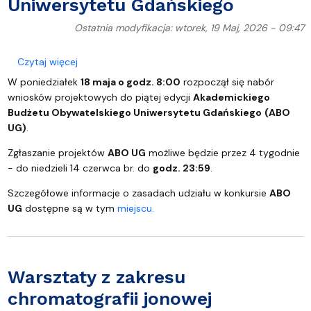
Uniwersytetu Gdańskiego
Ostatnia modyfikacja: wtorek, 19 Maj, 2026 - 09:47
o Piąta edycja Akademickiego Budżetu Obywatelsk
Czytaj więcej
W poniedziałek
18 maja o godz. 8:00
rozpoczął się nabór
wniosków projektowych do piątej edycji
Akademickiego
Budżetu Obywatelskiego Uniwersytetu Gdańskiego
(ABO
UG)
.
Zgłaszanie projektów
ABO UG
możliwe będzie przez 4 tygodnie
- do niedzieli 14 czerwca br. do
godz. 23:59
.
Szczegółowe informacje o zasadach udziału w konkursie
ABO
UG
dostępne są w tym
miejscu.
Warsztaty z zakresu
chromatografii jonowej