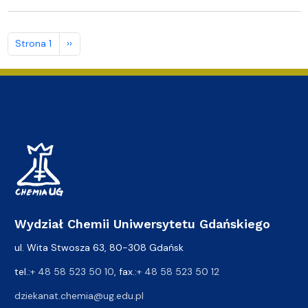
Stronicowanie
Następna strona
Strona 1
››
Wydział Chemii Uniwersytetu Gdańskiego
ul. Wita Stwosza 63, 80-308 Gdańsk
tel.:
+ 48 58 523 50 10
, fax.:
+ 48 58 523 50 12
dziekanat.chemia@ug.edu.pl