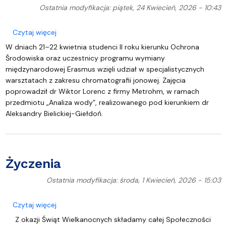
Ostatnia modyfikacja: piątek, 24 Kwiecień, 2026 - 10:43
o Warsztaty z zakresu chromatografii jonowej
Czytaj więcej
W dniach 21–22 kwietnia studenci II roku kierunku Ochrona
Środowiska oraz uczestnicy programu wymiany
międzynarodowej Erasmus wzięli udział w specjalistycznych
warsztatach z zakresu chromatografii jonowej. Zajęcia
poprowadził dr Wiktor Lorenc z firmy Metrohm, w ramach
przedmiotu „Analiza wody”, realizowanego pod kierunkiem dr
Aleksandry Bielickiej-Giełdoń.
Życzenia
Ostatnia modyfikacja: środa, 1 Kwiecień, 2026 - 15:03
o Życzenia
Czytaj więcej
Z okazji Świąt Wielkanocnych składamy całej Społeczności