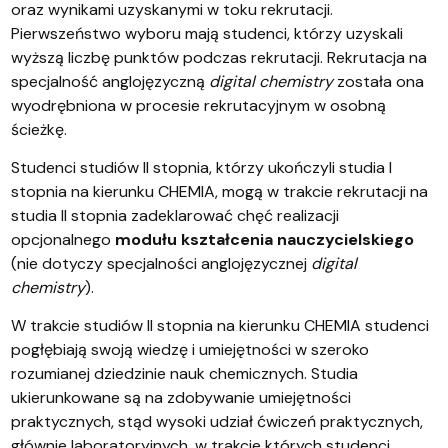
oraz wynikami uzyskanymi w toku rekrutacji.
Pierwszeństwo wyboru mają studenci, którzy uzyskali
wyższą liczbę punktów podczas rekrutacji. Rekrutacja na
specjalność anglojęzyczną
digital chemistry
została ona
wyodrębniona w procesie rekrutacyjnym w osobną
ścieżkę.
Studenci studiów II stopnia, którzy ukończyli studia I
stopnia na kierunku CHEMIA, mogą w trakcie rekrutacji na
studia II stopnia zadeklarować chęć realizacji
opcjonalnego
modułu kształcenia nauczycielskiego
(nie dotyczy specjalności anglojęzycznej
digital
chemistry
).
W trakcie studiów II stopnia na kierunku CHEMIA studenci
pogłębiają swoją wiedzę i umiejętności w szeroko
rozumianej dziedzinie nauk chemicznych. Studia
ukierunkowane są na zdobywanie umiejętności
praktycznych, stąd wysoki udział ćwiczeń praktycznych,
głównie laboratoryjnych, w trakcie których studenci