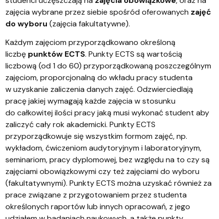
studenci uczęszczają na
zajęcia obowiązkowe
, oraz na
zajęcia wybrane przez siebie spośród oferowanych
zajęć
do wyboru
(zajęcia fakultatywne).
Każdym zajęciom przyporządkowano określoną
liczbę
punktów ECTS
. Punkty ECTS są wartością
liczbową (od 1 do 60) przyporządkowaną poszczególnym
zajęciom, proporcjonalną do wkładu pracy studenta
w uzyskanie zaliczenia danych zajęć. Odzwierciedlają
pracę jakiej wymagają każde zajęcia w stosunku
do całkowitej ilości pracy jaką musi wykonać student aby
zaliczyć cały rok akademicki. Punkty ECTS
przyporządkowuje się wszystkim formom zajęć, np.
wykładom, ćwiczeniom audytoryjnym i laboratoryjnym,
seminariom, pracy dyplomowej, bez względu na to czy są
zajęciami obowiązkowymi czy też zajęciami do wyboru
(fakultatywnymi). Punkty ECTS można uzyskać również za
prace związane z przygotowaniem przez studenta
określonych raportów lub innych opracowań, z jego
udziałem w badaniach naukowych, a także punkty