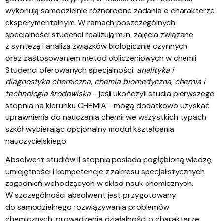
wykonują samodzielnie różnorodne zadania o charakterze
eksperymentalnym. W ramach poszczególnych
specjalności studenci realizują m.in. zajęcia związane
z syntezą i analizą związków biologicznie czynnych
oraz zastosowaniem metod obliczeniowych w chemii.
Studenci oferowanych specjalności:
analityka i
diagnostyka chemiczna
,
chemia biomedyczna
,
chemia i
technologia środowiska
- jeśli ukończyli studia pierwszego
stopnia na kierunku CHEMIA - mogą dodatkowo uzyskać
uprawnienia do nauczania chemii we wszystkich typach
szkół wybierając opcjonalny moduł kształcenia
nauczycielskiego.
Absolwent studiów II stopnia posiada pogłębioną wiedzę,
umiejętności i kompetencje z zakresu specjalistycznych
zagadnień wchodzących w skład nauk chemicznych.
W szczególności absolwent jest przygotowany
do samodzielnego rozwiązywania problemów
chemicznych, prowadzenia działalności o charakterze