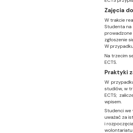
ECTS przypis
Zajęcia d
W trakcie rea
Studenta na 
prowadzone s
zgłoszenie si
W przypadku 
Na trzecim s
ECTS.
Praktyki
W przypadku
studiów, w t
ECTS; zalicz
wpisem.
Studenci we 
uważać za is
i rozpoczęci
wolontariatu 