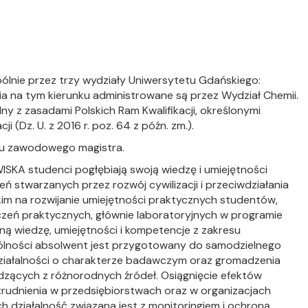
ie przez trzy wydziały Uniwersytetu Gdańskiego:
udia na tym kierunku administrowane są przez Wydział Chemii.
 z zasadami Polskich Ram Kwalifikacji, określonymi
 (Dz. U. z 2016 r. poz. 64 z późn. zm.).
tułu zawodowego magistra.
SKA studenci pogłębiają swoją wiedzę i umiejętności
ń stwarzanych przez rozwój cywilizacji i przeciwdziałania
im na rozwijanie umiejętności praktycznych studentów,
zeń praktycznych, głównie laboratoryjnych w programie
ną wiedzę, umiejętności i kompetencje z zakresu
ólności absolwent jest przygotowany do samodzielnego
ziałalności o charakterze badawczym oraz gromadzenia
zących z różnorodnych źródeł. Osiągnięcie efektów
rudnienia w przedsiębiorstwach oraz w organizacjach
 działalność związana jest z monitoringiem i ochroną