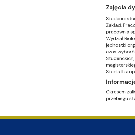
Zajęcia 
Studenci stu
Zakład, Prac
pracownia sp
Wydział Biol
jednostki or
czas wyboró
Studenckich,
magisterskie
Studia II sto
Informac
Okresem zali
przebiegu st