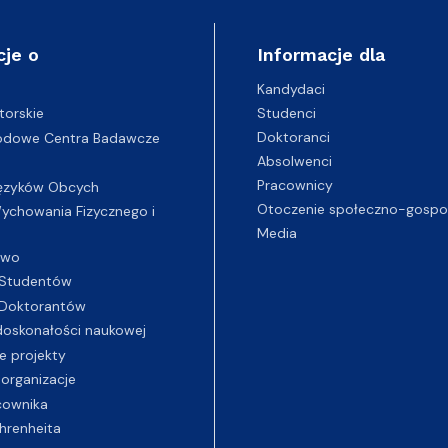
cje o
Informacje dla
Kandydaci
Studenci
torskie
Doktoranci
odowe Centra Badawcze
Absolwenci
Pracownicy
ęzyków Obcych
Otoczenie społeczno-gospo
chowania Fizycznego i
Media
two
Studentów
Doktorantów
oskonałości naukowej
e projekty
 organizacje
cownika
hrenheita