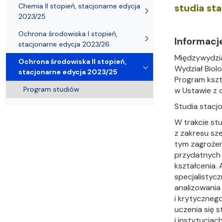
Nagrody i odznaczenia Wydziału
Adresy i telefony
Konferencje i seminaria
Katedra Chemii Fizycznej
Dokumenty 
Koło Naukow
Chemia II stopień, stacjonarne edycja
studia st
2023/25
Ochrona środowiska I stopień,
Informacj
stacjonarne edycja 2023/26
Międzywydzi
Ochrona środowiska II stopień,
Wydział Biolo
stacjonarne edycja 2023/25
Program kszt
Program studiów
w Ustawie z d
Studia stacj
W trakcie st
z zakresu sz
tym zagrożen
przydatnych 
kształcenia.
specjalistyc
analizowania
i krytyczneg
uczenia się 
i instytucja