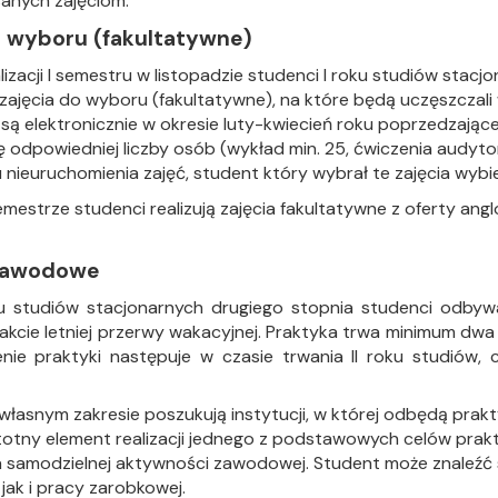
anych zajęciom.
o wyboru (fakultatywne)
lizacji I semestru w listopadzie studenci I roku studiów stacjo
zajęcia do wyboru (fakultatywne), na które będą uczęszczali 
ą elektronicznie w okresie luty-kwiecień roku poprzedzając
ę odpowiedniej liczby osób (wykład min. 25, ćwiczenia audytory
nieuruchomienia zajęć, student który wybrał te zajęcia wybi
emestrze studenci realizują zajęcia fakultatywne z oferty 
 zawodowe
 studiów stacjonarnych drugiego stopnia studenci odby
rakcie letniej przerwy wakacyjnej. Praktyka trwa minimum dwa
enie praktyki następuje w czasie trwania II roku studiów
własnym zakresie poszukują instytucji, w której odbędą pra
totny element realizacji jednego z podstawowych celów prakt
a samodzielnej aktywności zawodowej. Student może znaleźć
jak i pracy zarobkowej.