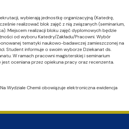
krutacji, wybierają jednostkę organizacyjną (Katedrę,
cześnie realizować blok zajęć z nią związanych (seminarium,
ka). Miejscem realizacji bloku zajęć dyplomowych będzie
zależności od wyboru Katedry/Zakładu/Pracowni. Wybór
proponowanej tematyki naukowo-badawczej zamieszczonej na
nc
i. Student informuje o swoim wyborze Dziekanat ds.
natu. W ramach pracowni magisterskiej i seminarium
 jest oceniana przez opiekuna pracy oraz recenzenta.
a Wydziale Chemii obowiązuje elektroniczna ewidencja