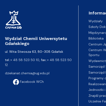
Informa
Wydziały
Szkoły Dok
Międzynar
Wydział Chemii Uniwersytetu
Biblioteka
Gdańskiego
Centrum J
Centrum Wy
ul. Wita Stwosza 63, 80-308 Gdańsk
Sportu
tel.:
+ 48 58 523 50 10
, fax.:
+ 48 58 523 50
Wydawnic
12
Samorząd 
Samorząd 
dziekanat.chemia@ug.edu.pl
Programy d
Facebook WCh
Realizowan
Jednostki i
Znajdź pra
Uczelnie Fa