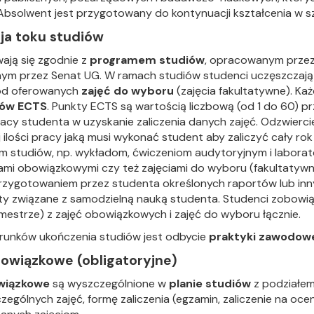
Absolwent jest przygotowany do kontynuacji kształcenia w s
ja toku studiów
ają się zgodnie z
programem studiów
, opracowanym prze
nym przez Senat UG. W ramach studiów studenci uczęszczaj
ród oferowanych
zajęć do wyboru
(zajęcia fakultatywne). K
ów ECTS
. Punkty ECTS są wartością liczbową (od 1 do 60)
acy studenta w uzyskanie zaliczenia danych zajęć. Odzwiercie
j ilości pracy jaką musi wykonać student aby zaliczyć cały r
studiów, np. wykładom, ćwiczeniom audytoryjnym i laborato
iami obowiązkowymi czy też zajęciami do wyboru (fakultatyw
rzygotowaniem przez studenta określonych raportów lub inn
ty związane z samodzielną nauką studenta. Studenci zobowi
estrze) z zajęć obowiązkowych i zajęć do wyboru łącznie.
runków ukończenia studiów jest odbycie
praktyki zawodow
bowiązkowe (obligatoryjne)
owiązkowe
są wyszczególnione w
planie studiów
z podziałem 
zególnych zajęć, formę zaliczenia (egzamin, zaliczenie na oce