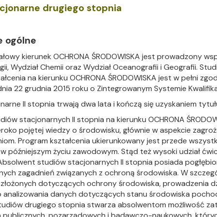
wewnętrzne
e Biznesu Chemicznego
acjonarne drugiego stopnia
e ogólne
ałowy kierunek OCHRONA ŚRODOWISKA jest prowadzony wspóln
gii, Wydział Chemii oraz Wydział Oceanografii i Geografii. St
ałcenia na kierunku OCHRONA ŚRODOWISKA jest w pełni zgodny
nia 22 grudnia 2015 roku o Zintegrowanym Systemie Kwalifikacji
onarne II stopnia trwają dwa lata i kończą się uzyskaniem ty
udiów stacjonarnych II stopnia na kierunku OCHRONA ŚRODOWI
eroko pojętej wiedzy o środowisku, głównie w aspekcie zagroże
iom. Program kształcenia ukierunkowany jest przede wszystk
w późniejszym życiu zawodowym. Stąd też wysoki udział ćwic
 Absolwent studiów stacjonarnych II stopnia posiada pogłębio
znych zagadnień związanych z ochroną środowiska. W szczeg
 złożonych dotyczących ochrony środowiska, prowadzenia d
o analizowania danych dotyczących stanu środowiska pochod
studiów drugiego stopnia stwarza absolwentom możliwość zat
ch publicznych, pozarządowych i badawczo-naukowych, których