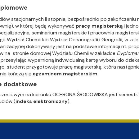
dyplomowe
diów stacjonarnych II stopnia, bezpośrednio po zakończeniu re
ownię), w której będą wykonywać
pracę magisterską
i jedno
ecjalizacyjna, seminarium magisterskie i pracownia magisters
ogii, Wydział Chemii lub Wydział Oceanografii i Geografii, w 
ganizacyjnej dokonywany jest na podstawie informacji nt. 
w na stronie domowej Wydziału Chemii w zakładce
Dyploma
 przesyłając wypełnioną indywidualną kartę wyboru do dzieka
go, student przygotowuje pracę magisterską, która następnie
pnia kończą się
egzaminem magisterskim
.
je dodatkowe
czeniowym na kierunku OCHRONA ŚRODOWISKA jest semestr. N
udiów (
indeks elektroniczny
).