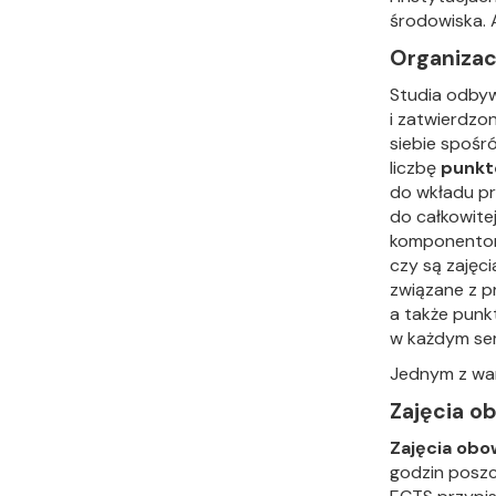
środowiska. 
Organizac
Studia odbyw
i zatwierdzo
siebie spoś
liczbę
punkt
do wkładu pr
do całkowite
komponentom 
czy są zajęc
związane z p
a także punk
w każdym sem
Jednym z wa
Zajęcia o
Zajęcia ob
godzin poszc