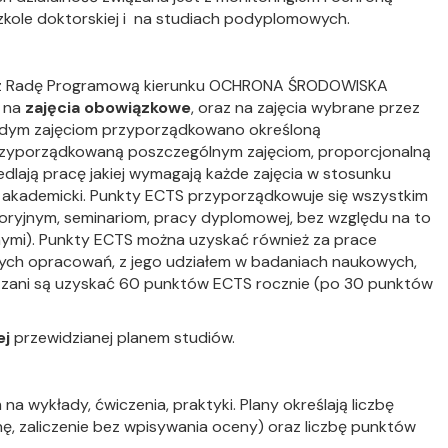
zkole doktorskiej i na studiach podyplomowych.
z Radę Programową kierunku OCHRONA ŚRODOWISKA
ą na
zajęcia obowiązkowe
, oraz na zajęcia wybrane przez
ażdym zajęciom przyporządkowano określoną
 przyporządkowaną poszczególnym zajęciom, proporcjonalną
dlają pracę jakiej wymagają każde zajęcia w stosunku
ok akademicki. Punkty ECTS przyporządkowuje się wszystkim
ryjnym, seminariom, pracy dyplomowej, bez względu na to
nymi). Punkty ECTS można uzyskać również za prace
ych opracowań, z jego udziałem w badaniach naukowych,
ązani są uzyskać 60 punktów ECTS rocznie (po 30 punktów
ej
przewidzianej planem studiów.
na wykłady, ćwiczenia, praktyki. Plany określają liczbę
nę, zaliczenie bez wpisywania oceny) oraz liczbę punktów