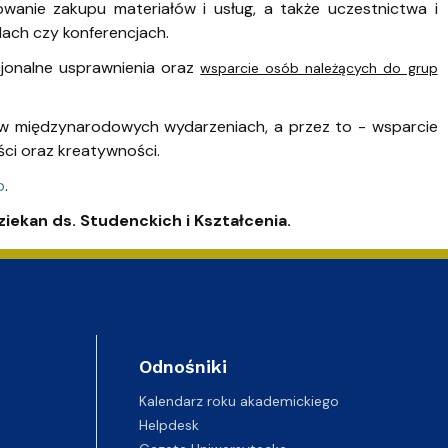
anie zakupu materiałów i usług, a także uczestnictwa i
ch czy konferencjach.
cjonalne usprawnienia oraz
wsparcie osób należących do grup
 w międzynarodowych wydarzeniach, a przez to - wsparcie
ści oraz kreatywności.
o
.
iekan ds. Studenckich i Kształcenia.
Odnośniki
Kalendarz roku akademickiego
Helpdesk