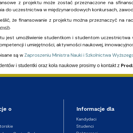
wewnętrzne
e Biznesu Chemicznego
nansowe z projektu może zostać przeznaczone na sfinansow
ia do uczestnictwa w międzynarodowych konkursach, zawoda
ślić, że finansowanie z projektu można przeznaczyć na ra
.
anych
tu jest umożliwienie studentkom i studentom uczestnictwa
kompetencji i umiejętności, aktywności naukowej, innowacyjno
pisane są w
Zaproszeniu Ministra Nauki i Szkolnictwa Wyższeg
Prodz
entów i studentki oraz koła naukowe prosimy o kontakt z
cje o
Informacje dla
Kandydaci
Studenci
torskie