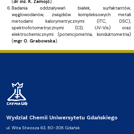
(
dr inż. K. Żamojć
).
Badania oddziaływań białek, surfaktantów,
węglowodanów, związków kompleksowych metali
metodami kalorymetrycznymi (ITC, DSC),
spektrofotometrycznymi (CD, UV-Vis) oraz
elektrochemicznymi (potencjometria, konduktometria)
(
mgr O. Grabowska
).
Wydział Chemii Uniwersytetu Gdańskiego
ul. Wita Stwosza 63, 80-308 Gdańsk