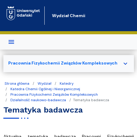
Przejdź do treści
Wydział Chemii
expand_more
Pracownia Fizykochemii Związków Kompleksowych
Strona główna
Wydział
Katedry
Katedra Chemii Ogólnej i Nieorganicznej
Pracownia Fizykochemii Związków Kompleksowych
Działalność naukowo-badawcza
Tematyka badawcza
Tematyka badawcza
Aktualna tematyka badawcza Pracowni Fizykochemii