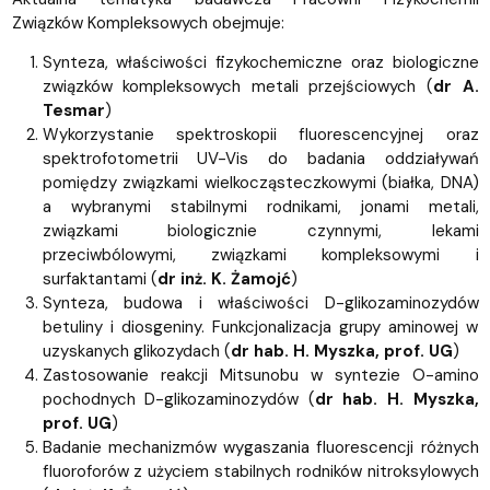
Związków Kompleksowych obejmuje:
Synteza, właściwości fizykochemiczne oraz biologiczne
związków kompleksowych metali przejściowych (
dr A.
Tesmar
)
Wykorzystanie spektroskopii fluorescencyjnej oraz
spektrofotometrii UV-Vis do badania oddziaływań
pomiędzy związkami wielkocząsteczkowymi (białka, DNA)
a wybranymi stabilnymi rodnikami, jonami metali,
związkami biologicznie czynnymi, lekami
przeciwbólowymi, związkami kompleksowymi i
surfaktantami (
dr inż. K. Żamojć
)
Synteza, budowa i właściwości D-glikozaminozydów
betuliny i diosgeniny. Funkcjonalizacja grupy aminowej w
uzyskanych glikozydach (
dr hab. H. Myszka, prof. UG
)
Zastosowanie reakcji Mitsunobu w syntezie O-amino
pochodnych D-glikozaminozydów (
dr hab. H. Myszka,
prof. UG
)
Badanie mechanizmów wygaszania fluorescencji różnych
fluoroforów z użyciem stabilnych rodników nitroksylowych