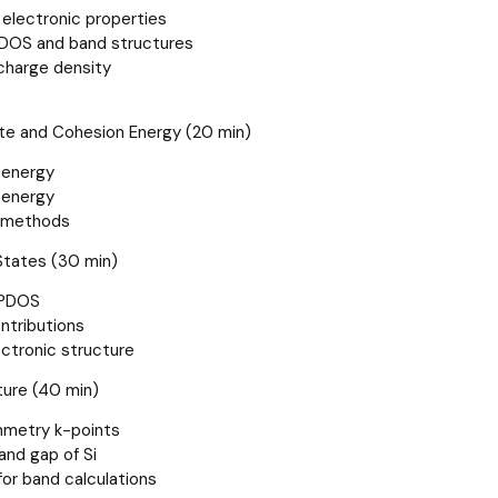
lectronic properties
 DOS and band structures
 charge density
te and Cohesion Energy (20 min)
l energy
 energy
 methods
 States (30 min)
 PDOS
ontributions
ectronic structure
ture (40 min)
metry k-points
and gap of Si
or band calculations