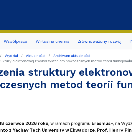
Przejdź do treści
Współpraca
Wirtualna chemia
Zrównoważony rozwój
I
Wydział
Aktualności
Archiwum aktualności
y
a studentów
ja budynku
ia naukowe
mii i Radiochemii Środowiska
Dokumenty związane z BHP
Koło Naukowe Ochrony Śr
ruktury elektronowej z wykorzystaniem nowoczesnych metod teorii funkcjonału
zenia struktury elektron
nsu/zatrudnienia
r sieci i www
naukowe
ii Ogólnej i Nieorganicznej
Promowane/Slajdery
Naukowe Koło Chemików
zesnych metod teorii fun
ierskie
ktorskie zewnętrzne
mii Organicznej
Doświadczenia Chemiczne d
zd
rzenia i Obsługi Technicznej
mii Teoretycznej
Wirtualny spacer
ularze
hnologii Środowiska
dostępności
arów Fizyko-Chemicznych
daktyki i Popularyzacji Nauki
18 czerwca 2026 roku
, w ramach programu
Erasmus+
, na Wyd
Prof. Henry Pi
into z Yachay Tech University w Ekwadorze
.