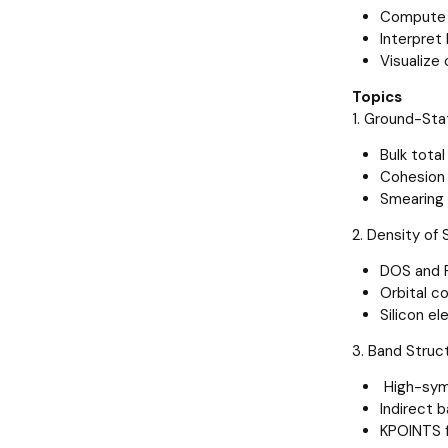
Compute e
Interpret
Visualize
Topics
1. Ground-Sta
Bulk tota
Cohesion
Smearing
2. Density of
DOS and
Orbital c
Silicon el
3. Band Struc
High-sym
Indirect b
KPOINTS f