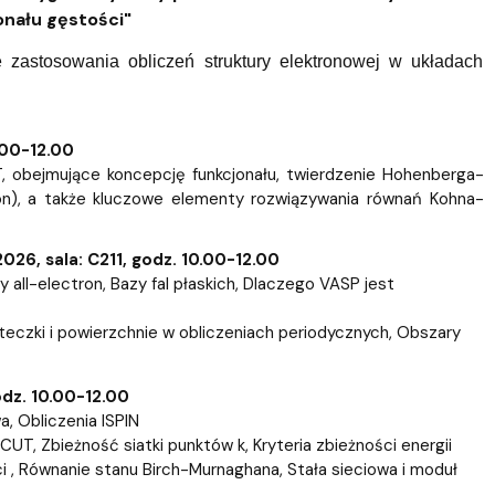
nału gęstości"
 zastosowania obliczeń struktury elektronowej w układach
.00-12.00
 obejmujące koncepcję funkcjonału, twierdzenie Hohenberga-
on), a także kluczowe elementy rozwiązywania równań Kohna-
26, sala: C211, godz. 10.00-12.00
ll-electron, Bazy fal płaskich, Dlaczego VASP jest
steczki i powierzchnie w obliczeniach periodycznych, Obszary
odz. 10.00-12.00
a, Obliczenia ISPIN
CUT, Zbieżność siatki punktów k, Kryteria zbieżności energii
ści , Równanie stanu Birch-Murnaghana, Stała sieciowa i moduł