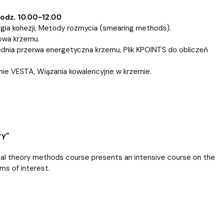
godz. 10.00-12.00
nergia kohezji, Metody rozmycia (smearing methods).
nowa krzemu.
rednia przerwa energetyczna krzemu, Plik KPOINTS do obliczeń
amie VESTA, Wiązania kowalencyjne w krzemie.
ry”
nal theory methods course presents an intensive course on the
ems of interest.