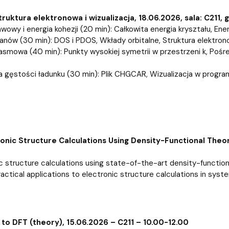
ruktura elektronowa i wizualizacja, 18.06.2026, sala: C211, 
awowy i energia kohezji (20 min): Całkowita energia kryształu, E
anów (30 min): DOS i PDOS, Wkłady orbitalne, Struktura elektro
pasmowa (40 min): Punkty wysokiej symetrii w przestrzeni k, Poś
ja gęstości ładunku (30 min): Plik CHGCAR, Wizualizacja w progr
tronic Structure Calculations Using Density-Functional Theo
c structure calculations using state-of-the-art density-functio
actical applications to electronic structure calculations in syst
 to DFT (theory), 15.06.2026 – C211 – 10.00-12.00