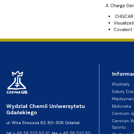
4. Charge Den
CHGCAR
Visualiza
Covalent 
Informa
Wydziały
Szkoły Dok
Międzynar
Wydział Chemii Uniwersytetu
Biblioteka
Gdańskiego
Centrum J
Centrum Wy
ul. Wita Stwosza 63, 80-308 Gdańsk
Sportu
tel.:
+ 48 58 523 50 10
, fax.:
+ 48 58 523 50