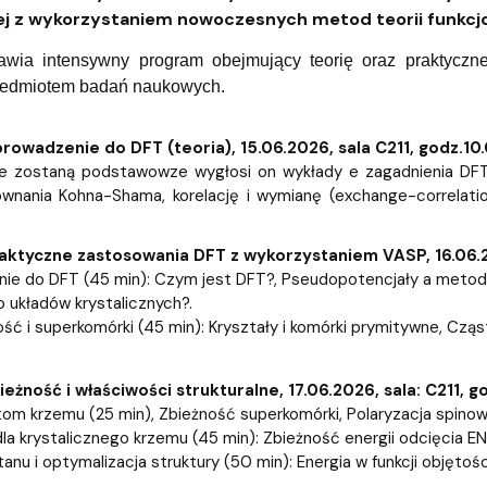
wewnętrzne
e Biznesu Chemicznego
j z wykorzystaniem nowoczesnych metod teorii funkcjo
awia intensywny program obejmujący teorię oraz praktyczne
zedmiotem badań naukowych.
rowadzenie do DFT (teoria), 15.06.2026, sala C211, godz.10
e zostaną podstawowze wygłosi on wykłady e zagadnienia DFT,
ównania Kohna-Shama, korelację i wymianę (exchange-correlati
aktyczne zastosowania DFT z wykorzystaniem VASP, 16.06.20
ie do DFT (45 min): Czym jest DFT?, Pseudopotencjały a metody a
 układów krystalicznych?.
ość i superkomórki (45 min): Kryształy i komórki prymitywne, Czą
ieżność i właściwości strukturalne, 17.06.2026, sala: C211, g
atom krzemu (25 min), Zbieżność superkomórki, Polaryzacja spinow
dla krystalicznego krzemu (45 min): Zbieżność energii odcięcia EN
tanu i optymalizacja struktury (50 min): Energia w funkcji objęto