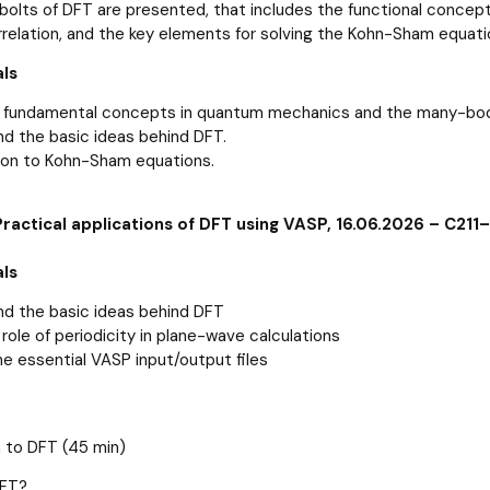
bolts of DFT are presented, that includes the functional conc
elation, and the key elements for solving the Kohn-Sham equati
ls
f fundamental concepts in quantum mechanics and the many-bo
d the basic ideas behind DFT.
ion to Kohn-Sham equations.
Practical applications of DFT using VASP, 16.06.2026 – C211
ls
d the basic ideas behind DFT
role of periodicity in plane-wave calculations
he essential VASP input/output files
n to DFT (45 min)
DFT?