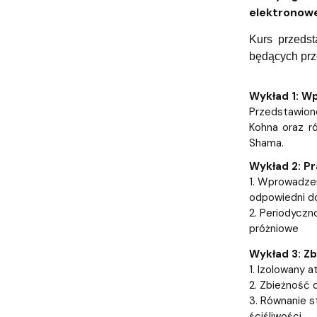
Nagrody i odznaczenia Wydziału
Adresy i telefony
Konferencje i seminaria
Katedra Chemii Fizycznej
Dokumenty 
Koło Naukow
elektronowe
Kurs przedst
będących pr
Wykład 1: Wp
Przedstawion
Kohna oraz r
Shama.
Wykład 2: Pr
1. Wprowadzen
odpowiedni do
2. Periodyczn
próżniowe
Wykład 3: Zb
1. Izolowany 
2. Zbieżność 
3. Równanie s
ściśliwości