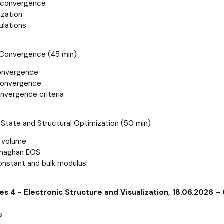
l convergence
ization
ulations
on Convergence (45 min)
nvergence
convergence
nvergence criteria
f State and Structural Optimization (50 min)
 volume
rnaghan EOS
onstant and bulk modulus
es 4 - Electronic Structure and Visualization, 18.06.2026 –
s