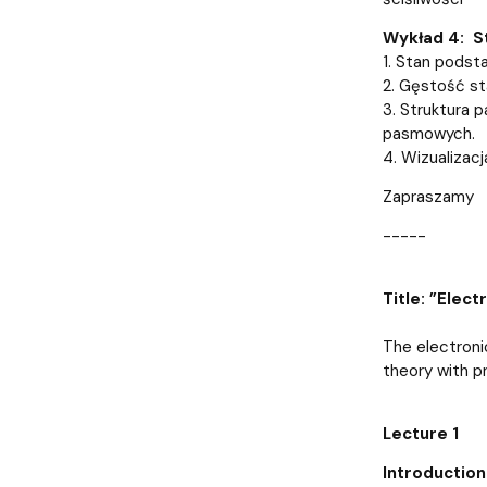
Wykład 4: St
1. Stan podst
2. Gęstość st
3. Struktura 
pasmowych.
4. Wizualizac
Zapraszamy
-----
Title: ”Elec
The electroni
theory with pr
Lecture 1
Introduction