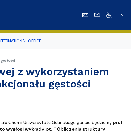
NTERNATIONAL OFFICE
odowiska
 gęstości
owej z wykorzystaniem
kcjonału gęstości
r Tomasz Pluciński
ziale Chemii Uniwersytetu Gdańskiego gościć będziemy
prof.
nto wygłosi wykłady
pt. " Obliczenia struktury