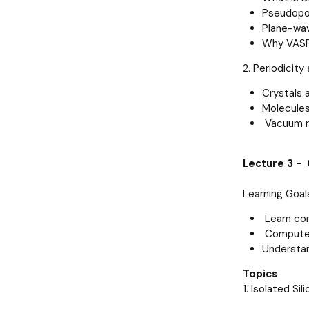
Pseudopot
Plane-wav
Why VASP 
2. Periodicity
Crystals a
Molecules
Vacuum r
Lecture 3 - 
Learning Goal
Learn co
Compute e
Understan
Topics
1. Isolated Si