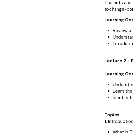
The nuts and 
exchange-corr
Learning Goa
Review o
Understan
Introduct
Lecture 2 - 
Learning Goa
Understan
Learn the 
Identify t
Topics
1. Introductio
What is 