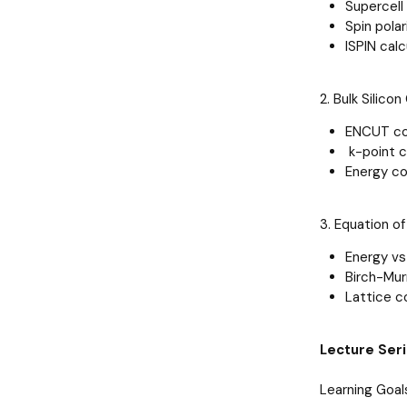
Supercel
Spin polar
ISPIN calc
2. Bulk Silic
ENCUT co
k-point 
Energy co
3. Equation o
Energy vs
Birch-Mu
Lattice c
Lecture Seri
Learning Goal