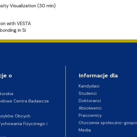
sity Visualization (30 min)
tion with VESTA
bonding in Si
cje o
Informacje dla
Kandydaci
Studenci
torskie
Doktoranci
odowe Centra Badawcze
Absolwenci
Pracownicy
ęzyków Obcych
Otoczenie społeczno-gospo
chowania Fizycznego i
Media