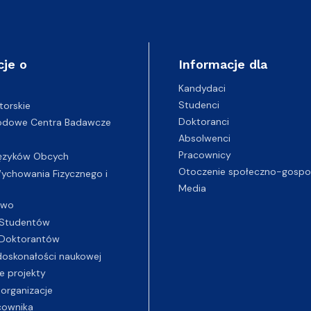
cje o
Informacje dla
Kandydaci
Studenci
torskie
Doktoranci
odowe Centra Badawcze
Absolwenci
Pracownicy
ęzyków Obcych
Otoczenie społeczno-gospo
chowania Fizycznego i
Media
two
Studentów
Doktorantów
oskonałości naukowej
e projekty
 organizacje
cownika