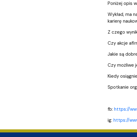
Nagrody i odznaczenia Wydziału
Adresy i telefony
Konferencje i seminaria
Katedra Chemii Fizycznej
Dokumenty 
Koło Naukow
Poniżej opis 
Wykład, ma na
karierę naukow
Z czego wynik
Czy akcje afi
Jakie są dobre
Czy możliwe 
Kiedy osiągn
Spotkanie org
fb:
https://w
ig:
https://w