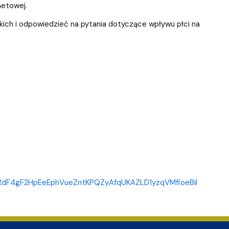
netowej.
ich i odpowiedzieć na pytania dotyczące wpływu płci na
LRdF4gF2HpEeEphVueZntKPQZyAfqUKAZLD1yzqVMfioeBil