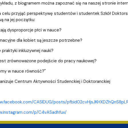
wewnętrzne
e Biznesu Chemicznego
wykładu, z biogramem można zapoznać się na naszej stronie inter
 celu przyjąć perspektywę studentów i studentek Szkół Doktorsk
ą na jej początku:
ają dysproporcje płci w nauce?
rmacyjne dla kobiet są jeszcze potrzebne?
 praktyki inkluzywnej nauki?
jest zrównoważone podejście do pracy naukowej?
iemy w nauce równość?"
anizuje Centrum Aktywności Studenckiej i Doktoranckiej
ww.facebook.com/CASIDUG/posts/pfbid02cvHjsJKHXDZhQnS8p
ww.instagram.com/p/C4vASadhfux/