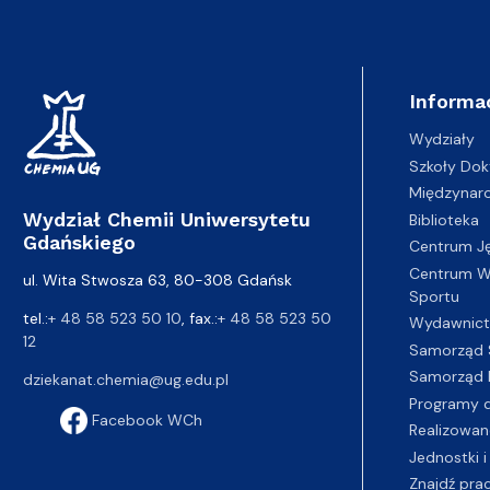
Informa
Wydziały
Szkoły Dok
Międzynar
Wydział Chemii Uniwersytetu
Biblioteka
Gdańskiego
Centrum J
Centrum Wy
ul. Wita Stwosza 63, 80-308 Gdańsk
Sportu
tel.:
+ 48 58 523 50 10
, fax.:
+ 48 58 523 50
Wydawnic
12
Samorząd 
Samorząd 
dziekanat.chemia@ug.edu.pl
Programy d
Facebook WCh
Realizowan
Jednostki i
Znajdź pra