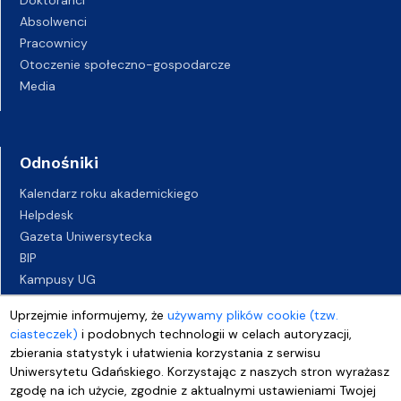
Doktoranci
Absolwenci
Pracownicy
Otoczenie społeczno-gospodarcze
Media
Odnośniki
Kalendarz roku akademickiego
Helpdesk
Gazeta Uniwersytecka
BIP
Kampusy UG
Biuro Karier UG
Uprzejmie informujemy, że
używamy plików cookie (tzw.
Oferty pracy
ciasteczek)
i podobnych technologii w celach autoryzacji,
Deklaracja dostępności
zbierania statystyk i ułatwienia korzystania z serwisu
Uniwersytetu Gdańskiego. Korzystając z naszych stron wyrażasz
zgodę na ich użycie, zgodnie z aktualnymi ustawieniami Twojej