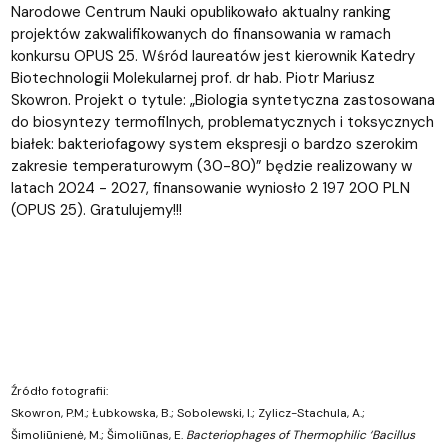
Narodowe Centrum Nauki opublikowało aktualny ranking
projektów zakwalifikowanych do finansowania w ramach
konkursu OPUS 25. Wśród laureatów jest kierownik Katedry
Biotechnologii Molekularnej prof. dr hab. Piotr Mariusz
Skowron. Projekt o tytule: „Biologia syntetyczna zastosowana
do biosyntezy termofilnych, problematycznych i toksycznych
białek: bakteriofagowy system ekspresji o bardzo szerokim
zakresie temperaturowym (30-80)” będzie realizowany w
latach 2024 - 2027, finansowanie wyniosło 2 197 200 PLN
(OPUS 25). Gratulujemy!!!
Źródło fotografii:
Skowron, P.M.; Łubkowska, B.; Sobolewski, I.; Zylicz-Stachula, A.;
Šimoliūnienė, M.; Šimoliūnas, E.
Bacteriophages of Thermophilic ‘Bacillus