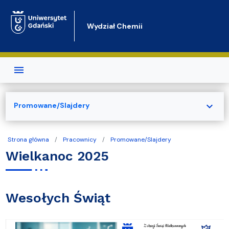
Przejdź do treści
Wydział Chemii
expand_more
Promowane/Slajdery
Strona główna
Pracownicy
Promowane/Slajdery
Wielkanoc 2025
Wesołych Świąt