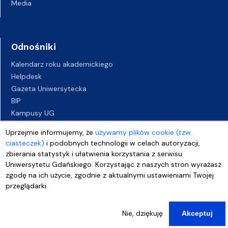
Media
Odnośniki
Kalendarz roku akademickiego
Helpdesk
Gazeta Uniwersytecka
BIP
Kampusy UG
Biuro Karier UG
Uprzejmie informujemy, że
używamy plików cookie (tzw.
Oferty pracy
ciasteczek)
i podobnych technologii w celach autoryzacji,
Deklaracja dostępności
zbierania statystyk i ułatwienia korzystania z serwisu
Uniwersytetu Gdańskiego. Korzystając z naszych stron wyrażasz
zgodę na ich użycie, zgodnie z aktualnymi ustawieniami Twojej
przeglądarki.
Nie, dziękuję
Akceptuj