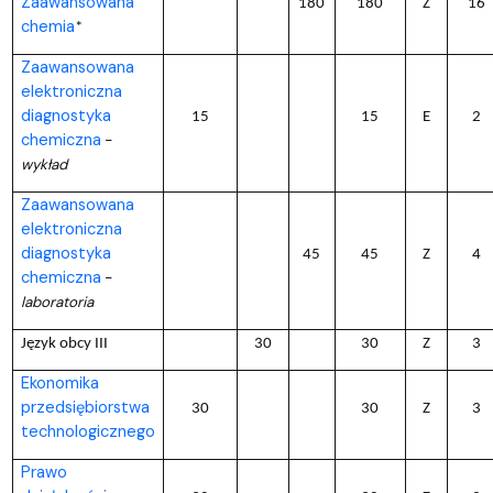
Zaawansowana
180
180
Z
16
chemia
*
Zaawansowana
elektroniczna
diagnostyka
15
15
E
2
chemiczna
–
wykład
Zaawansowana
elektroniczna
diagnostyka
45
45
Z
4
chemiczna
–
laboratoria
Język obcy III
30
30
Z
3
Ekonomika
przedsiębiorstwa
30
30
Z
3
technologicznego
Prawo