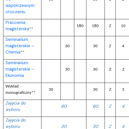
współczesnym
otoczeniu
Pracownia
180
180
Z
10
magisterska
**
Seminarium
magisterskie –
30
30
Z
4
Chemia
**
Seminarium
magisterskie –
30
30
Z
2
Ekonomia
Wykład
30
30
Z
3
monograficzny**
Zajęcia do
60
60
Z
4
wyboru
Zajęcia do
wyboru
30
30
Z
4