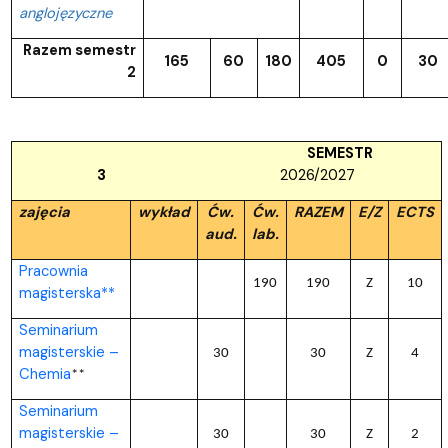
anglojęzyczne
Razem semestr
165
60
180
405
0
30
2
SEMESTR
3
2026/2027
zajęcia
wykład
Ćw.
Ćw.
RAZEM
E/Z
ECTS
aud.
lab.
Pracownia
190
190
Z
10
magisterska**
Seminarium
magisterskie –
30
30
Z
4
Chemia
**
Seminarium
magisterskie –
30
30
Z
2