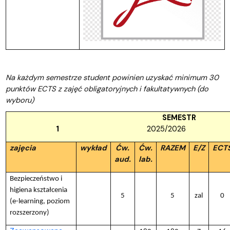
Na każdym semestrze student powinien uzyskać minimum 30
punktów ECTS z zajęć obligatoryjnych i fakultatywnych (do
wyboru)
SEMESTR
1
2025/2026
zajęcia
wykład
Ćw.
Ćw.
RAZEM
E/Z
ECT
aud.
lab.
Bezpieczeństwo i
higiena kształcenia
5
5
zal
0
(e-learning, poziom
rozszerzony)