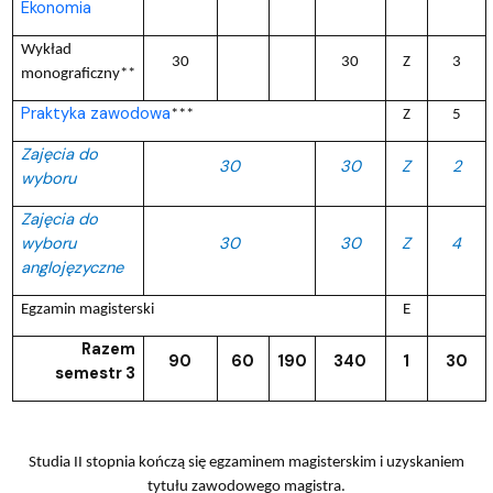
Ekonomia
Wykład
30
30
Z
3
monograficzny**
Praktyka zawodowa
***
Z
5
Zajęcia do
30
30
Z
2
wyboru
Zajęcia do
wyboru
30
30
Z
4
anglojęzyczne
Egzamin magisterski
E
Razem
90
60
190
340
1
30
semestr 3
Studia II stopnia kończą się egzaminem magisterskim i uzyskaniem
tytułu zawodowego magistra.