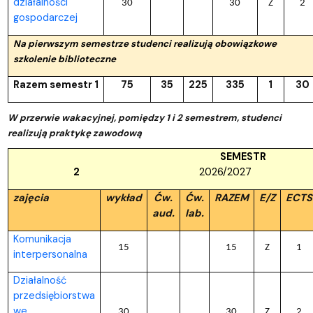
działalności
30
30
Z
2
gospodarczej
Na pierwszym semestrze studenci realizują obowiązkowe
szkolenie biblioteczne
Razem semestr 1
75
35
225
335
1
30
W przerwie wakacyjnej, pomiędzy 1 i 2 semestrem, studenci
realizują praktykę zawodową
SEMESTR
2
2026/2027
zajęcia
wykład
Ćw.
Ćw.
RAZEM
E/Z
ECTS
aud.
lab.
Komunikacja
15
15
Z
1
interpersonalna
Działalność
przedsiębiorstwa
we
30
30
Z
2